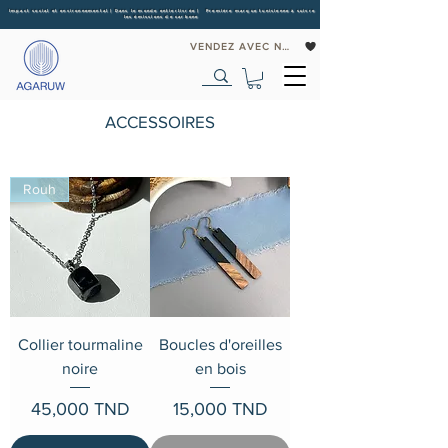
Impact social et environnemental | Dans le monde entier
livrée | Première marque tunisienne à suivre
les émissions de carbone
VENDEZ AVEC NOUS
ACCESSOIRES
Rouh
Collier tourmaline
Boucles d'oreilles
noire
en bois
Prix
Prix
45,000 TND
15,000 TND