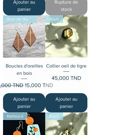
Ajouter au
Rupture de
panier
stock
Bois de Hamza
Rouh
Boucles d'oreilles
Collier oeil de tigre
en bois
Prix
45,000 TND
ix original
Prix promotionnel
8,000 TND
15,000 TND
Ajouter au
Ajouter au
panier
panier
Kamoura
Rouh