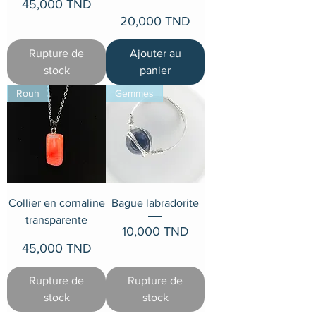
Prix
45,000 TND
Prix
20,000 TND
Rupture de
Ajouter au
stock
panier
Rouh
Gemmes
Collier en cornaline
Bague labradorite
transparente
Prix
10,000 TND
Prix
45,000 TND
Rupture de
Rupture de
stock
stock