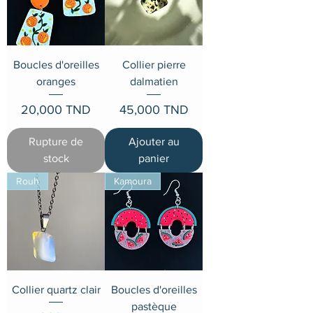
Boucles d'oreilles
Collier pierre
oranges
dalmatien
Prix
Prix
20,000 TND
45,000 TND
Rupture de
Ajouter au
stock
panier
Rouh
Kamoura
Collier quartz clair
Boucles d'oreilles
pastèque