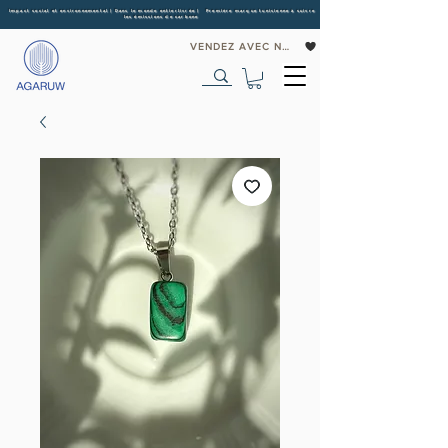
Impact social et environnemental | Dans le monde entier
livrée | Première marque tunisienne à suivre
les émissions de carbone
VENDEZ AVEC NOUS