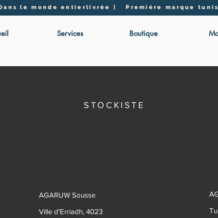
 Dans le monde entier
livrée | Première marque tunis
eil
Services
Boutique
Mo
STOCKISTE
AG
AGARUW Sousse
Tu
Ville d'Erriadh, 4023