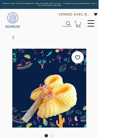
Impact social et environnemental | Dans le monde entier
livrée | Première marque tunisienne à suivre
les émissions de carbone
VENDEZ AVEC NOUS