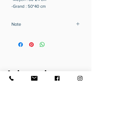
-Grand : 50*40 cm
Note
Il n'y a pas de retour si vous avez
changé d'avis, sauf si la valeur par
défaut est de fabrication.
Avis sur les
produits
0.0
★★★★★
0
CRITIQUES
Il n'y a pas encore de commentaire