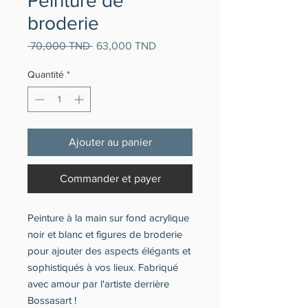
Peinture de
broderie
Prix
Prix
 70,000 TND 
63,000 TND
original
promotionnel
Quantité
*
Ajouter au panier
Commander et payer
Peinture à la main sur fond acrylique
noir et blanc et figures de broderie
pour ajouter des aspects élégants et
sophistiqués à vos lieux. Fabriqué
avec amour par l'artiste derrière
Bossasart !