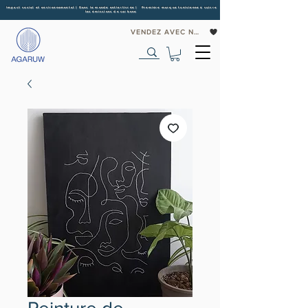
Impact social et environnemental | Dans le monde entier
livrée | Première marque tunisienne à suivre
les émissions de carbone
VENDEZ AVEC NOUS