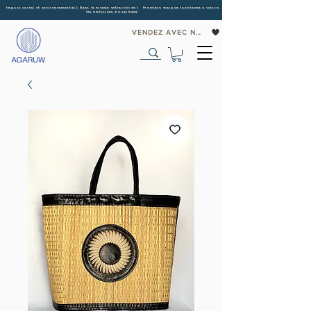
Impact social et environnemental | Dans le monde entier
livrée | Première marque tunisienne à suivre
les émissions de carbone
VENDEZ AVEC NOUS