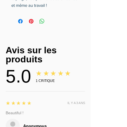
et même au travail !
Avis sur les
produits
5.0
★★★★★
1
CRITIQUE
5
★★★★★
IL Y A 3 ANS
Beautiful !
Anonymous