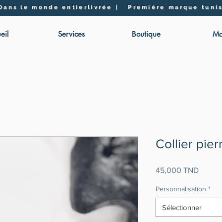
 Dans le monde entier
livrée | Première marque tunis
eil
Services
Boutique
Mo
Collier pie
Prix
45,000 TND
Personnalisation
*
Sélectionner