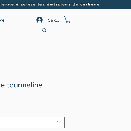
ienne à suivre les émissions de carbone
re
Se connecter
rre tourmaline